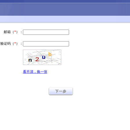
邮箱（
*
）：
验证码（
*
）：
看不清，换一张